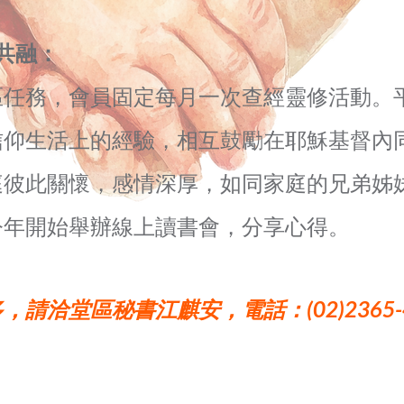
共融：
區任務，會員固定每月一次查經靈修活動。
信仰生活上的經驗，相互鼓勵在耶穌基督內
庭彼此關懷，感情深厚，如同家庭的兄弟姊
今年開始舉辦線上讀書會，分享心得。
請洽堂區秘書江麒安，電話：(02)2365-4