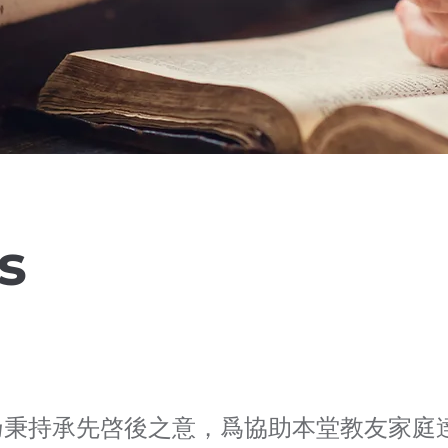
s
乃秉持承先啓後之意，爲協助本堂教友家庭