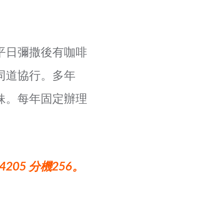
平日彌撒後有咖啡
同道協行。多年
妹。每年固定辦理
205 分機256。