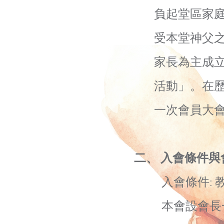
負起堂區家
受本堂神父
家長為主成立
活動」。在歷
一次會員大會
二、 入會條件
入會條件: 教
本會設會長一