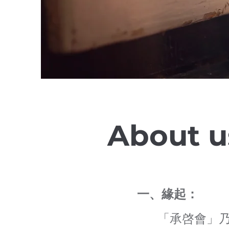
About u
一、緣起：
「承啓會」