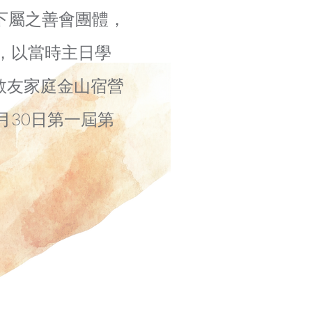
下屬之善會團體，
，以當時主日學
教友家庭金山宿營
月30日第一屆第