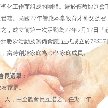
庭聖化工作而組成的團體。屬於傳教協進會
之管轄。民國77年響應本堂牧育才神父號召
之，成立前第一次活動為77年9月17日「
經數次活動及籌備會議, 正式成立於78年7
，當時創始家庭為30個家庭成員。
與會長選舉：
友家庭。
人，由全體會員互選之，任期一年。