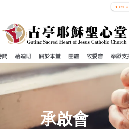
Intern
時間
慕道班
關於本堂
團體
牧委會
奉獻支
​承啟會