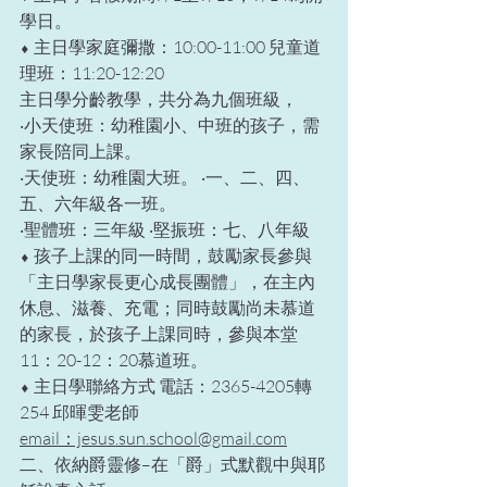
學日。
⬧ 主日學家庭彌撒：10:00-11:00 兒童道
理班：11:20-12:20
主日學分齡教學，共分為九個班級，
‧小天使班：幼稚園小、中班的孩子，需
家長陪同上課。
‧天使班：幼稚園大班。 ‧一、二、四、
五、六年級各一班。
‧聖體班：三年級 ‧堅振班：七、八年級
⬧ 孩子上課的同一時間，鼓勵家長參與
「主日學家長更心成長團體」，在主內
休息、滋養、充電；同時鼓勵尚未慕道
的家長，於孩子上課同時，參與本堂
11：20-12：20慕道班。
⬧ 主日學聯絡方式 電話：2365-4205轉
254 邱暉雯老師
email：jesus.sun.school@gmail.com
二、依納爵靈修–在「爵」式默觀中與耶