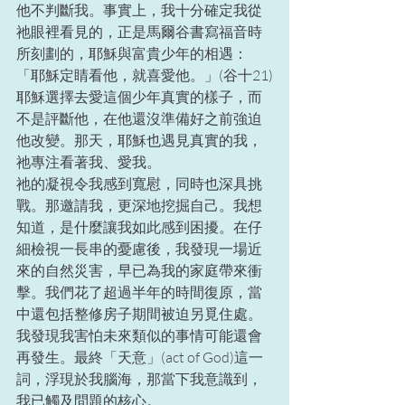
他不判斷我。事實上，我十分確定我從
祂眼裡看見的，正是馬爾谷書寫福音時
所刻劃的，耶穌與富貴少年的相遇：
「耶穌定睛看他，就喜愛他。」(谷十21)
耶穌選擇去愛這個少年真實的樣子，而
不是評斷他，在他還沒準備好之前強迫
他改變。那天，耶穌也遇見真實的我，
祂專注看著我、愛我。
祂的凝視令我感到寬慰，同時也深具挑
戰。那邀請我，更深地挖掘自己。我想
知道，是什麼讓我如此感到困擾。在仔
細檢視一長串的憂慮後，我發現一場近
來的自然災害，早已為我的家庭帶來衝
擊。我們花了超過半年的時間復原，當
中還包括整修房子期間被迫另覓住處。
我發現我害怕未來類似的事情可能還會
再發生。最終「天意」(act of God)這一
詞，浮現於我腦海，那當下我意識到，
我已觸及問題的核心。