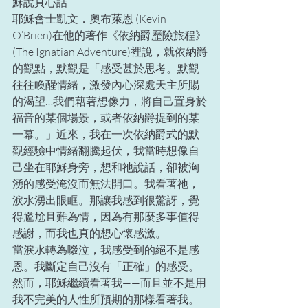
穌說真心話
耶穌會士凱文．奧布萊恩 (Kevin 
O’Brien)在他的著作《依納爵歷險旅程》
(The Ignatian Adventure)裡說，就依納爵
的觀點，默觀是「感受甚於思考。默觀
往往喚醒情緒，激發內心深處天主所賜
的渴望…我們藉著想像力，將自己置身於
福音的某個場景，或者依納爵提到的某
一幕。」近來，我在一次依納爵式的默
觀經驗中情緒翻騰起伏，我當時想像自
己坐在耶穌身旁，想和祂說話，卻被洶
湧的感受淹沒而無法開口。我看著祂，
淚水湧出眼眶。那讓我感到很驚訝，覺
得尷尬且難為情，因為有那麼多事值得
感謝，而我也真的想心懷感激。
當淚水轉為啜泣，我感受到的絕不是感
恩。我斷定自己沒有「正確」的感受。
然而，耶穌繼續看著我——而且並不是用
我不完美的人性所預期的那樣看著我。