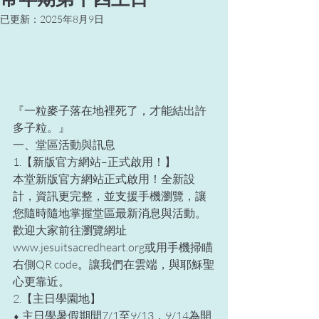
已更新：
2025年8月9日
『一粒麥子落在地裡死了，才能結出許
多子粒。』
一、堂區活動與訊息
1.【新版官方網站–正式啟用！】
本堂新版官方網站正式啟用！全新設
計，資訊更完整，並支援手機瀏覽，讓
您隨時隨地掌握堂區最新消息與活動。
歡迎大家前往瀏覽網址
www.jesuitsacredheart.org或用手機掃瞄
右側QR code。讓我們在雲端，與耶穌聖
心更靠近。
2.【主日學園地】
⬧ 主日學暑假期間7/1至9/13，9/14為開