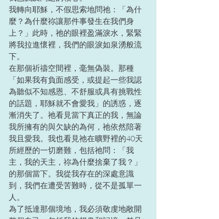
我轉向耶穌，不假思索地問祂：「為什
麼？為什麼祢讓那件事發生在我們身
上？」此時，祂的眼裡盈滿淚水，緊緊
將我拉進懷裡，我們的眼淚如泉湧般流
下。
在那個祈禱空間裡，毫無偽裝。那種
「如果我有負面感受，或提起一些我認
為聽似不知感恩、不舒服或具有挑戰性
的話題，耶穌就不會愛我」的誘惑，逐
漸消失了。祂看見當下真正的我，無論
我所擁有的與欠缺的為何，祂依然陪著
我且愛我。我也看見祂在曠野裡的40天
所經歷的一切磨難，包括祂問：「我
主，我的天主，祢為什麼捨棄了我？」
的那個當下。我從我存在的深處意識
到，我們在遭受苦難時，從不是孤單一
人。
為了抵達那個境地，我必須敬虔地敞開