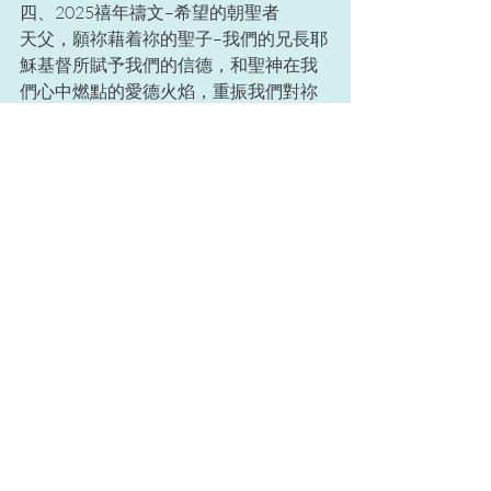
四、2025禧年禱文–希望的朝聖者
天父，願祢藉着祢的聖子–我們的兄長耶
穌基督所賦予我們的信德，和聖神在我
們心中燃點的愛德火焰，重振我們對祢
神國的望德。
願祢的恩寵轉化我們，使我們努力不懈
地栽種福音的幼苗。但願那些福音幼
苗，使人類和宇宙萬物由內而外得以轉
化，並能懷着確切的希望，期待新天新
地的來臨，那時，邪惡勢力要全被摧
毀，祢的榮耀卻要永遠常存。
願禧年的恩寵重振我們這些希望的朝聖
者對天國寶藏的渴求。願這同一恩寵使
我們救主的喜樂與平安惠及普世萬民。
願讚頌和光榮歸於祢–天主，至於無窮之
世。阿們。