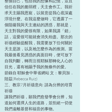
整個自己，包括我的想像和記憶，並且
信任在我的脆弱裡，天主會作工。我祈
求天主賜我恩寵，以留意從我心底深處
浮現什麼。在我這麼做時，它透露了一
個阻礙我與天主連結的誘惑，那就是，
天主對我的愛很有限，如果我講「錯」
話，這愛很可能就會消失殆盡。那次的
祈禱經驗提醒我，我需要放下任何關於
天主是誰，以及祂怎麼作為的推測。當
我最後看見誘惑的真面目時，便可放下
自我判斷，轉而注視耶穌那轉化人心的
目光，還有祂賜予我的無條件的愛。
節錄自 耶穌會中華省網站 文：黎貝加．
陸茲(Rebecca Ruiz)
三、教宗7月祈禱意向: 請為分辨的培育
祈禱
讓我們祈禱，願我們愈發學會分辨，知
道如何選擇人生的道路，並拒絕一切使
我們遠離基督和福音的事物。