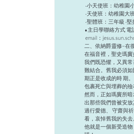
 ‧小天使班：幼稚園
 ‧天使班：幼稚園大
 ‧聖體班：三年級 ‧
⬧主日學聯絡方式 電話：2
 email：jesus.sun.sch
二、依納爵靈修–在復
在福音裡，聖史瑪竇
我們既恐懼，又異常
難結合。舊我必須如
期正是收成的時 期
包裹死亡與埋葬的殮
然而，正如瑪竇所暗
出那些我們曾被安放
過行愛德、 守齋與
看，哀悼舊我的失去
他就是一個新受造物