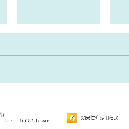
週訊 2026/7/26 常年期第十
週訊 20
七主日 / 世界祖父母及長者日
六主
經 文：感恩祭典 251 頁 (甲年) 讀
經文：
經一：列王紀上 三 5, 7-12 讀經
經一：
二：聖保祿宗徒致羅馬人書 八 28-
二：聖
30 福 音：聖瑪竇福音 十三 44-52
27 
『他賣掉所有的一切，買了那塊
『讓
地。』 一、堂區活動與訊息 1.
一、堂
【2026 週日下午慕道班–招生中】
日下
堂區「週日慕道班」將於 8/9(日)
日慕道
下午 3:00 開課，由裴神父和堂區
開課
2號
慕服團隊帶領，除了信仰知識的學
領，
燭光信仰應用程式
., Taipei 10089,Taiwan
習之外，也在團體中彼此陪伴與生
在團
命分享。