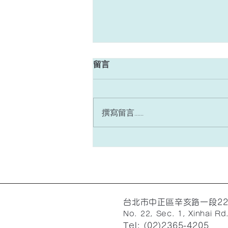
週訊 2026/8/2 常年期 第十
留言
八主日
經 文：感恩祭典 255 頁 (甲年) 讀
經一：依撒意亞先知書 五五 1-3 讀
撰寫留言......
經二：聖保祿宗徒致羅馬人書 八
35, 37-39 福 音：聖瑪竇福音 十四
13-21 『眾人都吃飽了。』 一、堂
區活動與訊息 1.【2026 週日下午
慕道班–招生中】 堂區「週日慕道
班」將於 8/9(日)下午 3:00 開課，
由裴神父和堂區慕服團隊帶領，除
了信仰知識的學習之外，也在團體
台北市中正區辛亥路一段2
中彼此陪伴與生命分享。報名資訊
No. 22, Sec. 1, Xinhai Rd
Tel: (02)2365-4205