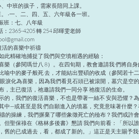
小、中班的孩子，需家長陪同上課。 
班。 ‧一、二、四、五、六年級各一班。 
堅振班：七、八年級 
365-4205 轉 254 邱暉雯老師 
ool@gmail.com 
活的喜樂中祈禱  
如此精確地捕捉了我們與空墳相遇的經驗： 
喜樂（參閱瑪廿八 8）。在四旬期，教會邀請我 們將自
比喻中的麥子般死 去，才能結出豐碩的收成（參閱若十二 
。眼淚化為喜樂，因為我們看見石頭已被滾開，墓穴是空的
布，主已復活，祂邀請我們一同分享 祂復活的生命。 
示的，我們的復活喜樂，不也是帶著一絲不 安與恐懼？
其中—或甚至是我 們自願進入的墳墓，究竟意味著什麼
祈禱的操練，我們摒棄了哪些象徵死亡的殮布？我們或許會
。但聖保祿在《格林多後書》懇請 我們向前看：「所以
，舊的已成過去，看，都成了新的。」這正是天主賜予我