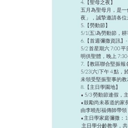
4.【聖母之夜】  
五月為聖母月，是一個奉
夜」，誠摯邀請各位
5.【勞動節】  
5/1(五)為勞動節
6.【首週彌撒資訊】- 
5/2 首星期六 7:
明供聖體，晚上 7:30
7.【教區聯合堅振報名
5/23(六)下午 
未領受堅振聖事的教
8.【主日學園地】 
⬧ 5/3 勞動節連
⬧鼓勵尚未慕道的家長，
由李曉彤福傳師帶領
⬧主日學家庭彌撒：10:00
 主日學分齡教學，共