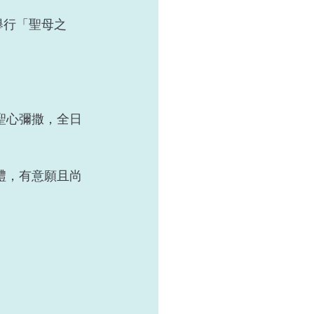
堂舉行「聖母之
耶穌聖心彌撒，全日
洗禮，有意願且尚