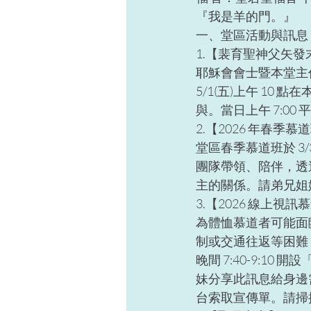
『我是羊的門。』  
一、堂區活動與訊息 
1.【裴育聖神父矢發
耶穌會會士暨本堂主
5/1(五)上午 10
與。當日上午 7:00 
2.【2026 年春季慕
堂區春季慕道班於 3/3
團隊帶領、陪伴，透
主的關係。請弟兄姐
3.【2026 線上視訊
為體恤慕道者可能面
制或交通往返等困難，本
晚間 7:40-9:10
妹分享此訊息給身邊
台索取宣傳單。請掃描上