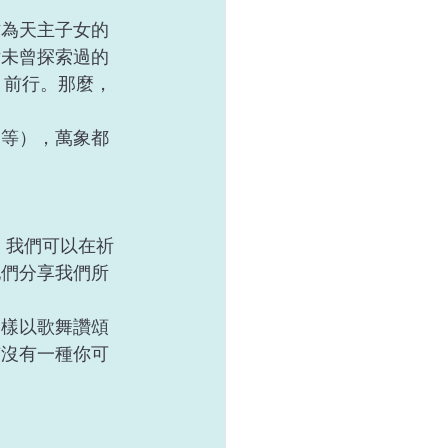
作為天主子女的
片未曾探索過的
 前行。那麼，
仙等），萬象都
。我們可以在祈
他們分享我們所
一樣以歌舞讚頌
有沒有一種你可