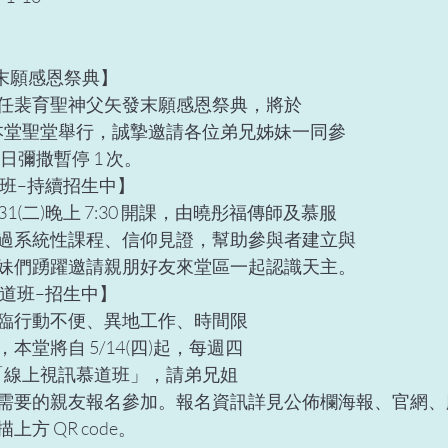
 
末願感恩祭典】  
任裴育聖神父矢發末願感恩祭典，將於 
 點在本堂聖堂舉行，誠摯邀請各位弟兄姊妹一同參 
平日彌撒暫停 1 次。 
道班–持續招生中】  
1(二)晚上 7:30 開課，由曉彤福傳師及慕服 
過系統性課程、信仰見證，幫助參與者建立與 
妹們踴躍邀請親朋好友來堂區一起認識天主。 
慕道班–招生中】  
臨行動不便、異地工作、時間限 
堂將自 5/14(四)起，每週四 
 開設「線上視訊慕道班」，請弟兄姐 
需要的親友報名參加。報名資訊詳見公佈欄海報、官網、
方 QR code。 