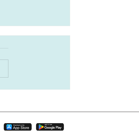
26/7/19 常年期 第十
日
感恩祭典 248 頁 (甲年) 讀
智慧篇 十二 13, 16-19 讀經
保祿宗徒致羅馬人書 八 26-
福 音：聖瑪竇福音 十三 24-43
兩樣一起長到收割的時候。』
區活動與訊息 1.【2026 週
午慕道班–招生中】 堂區「週
班」將於 8/9(日)下午 3:00
，由裴神父和堂區慕服團隊帶
除了信仰知識的學習之外，也
體中彼此陪伴與生命分享。報