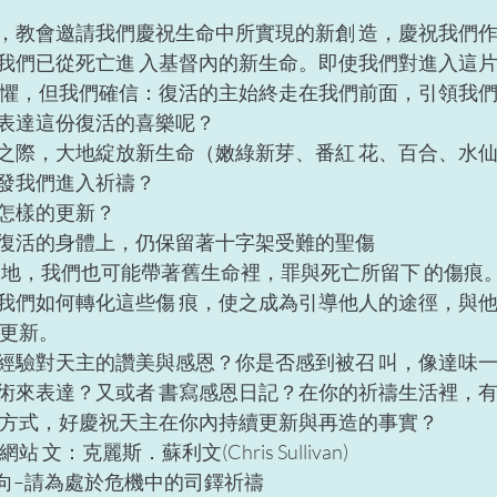
，教會邀請我們慶祝生命中所實現的新創 造，慶祝我們
我們已從死亡進 入基督內的新生命。即使我們對進入這
恐懼，但我們確信：復活的主始終走在我們前面，引領我們
表達這份復活的喜樂呢？ 
之際，大地綻放新生命（嫩綠新芽、番紅 花、百合、水
發我們進入祈禱？ 
怎樣的更新？ 
復活的身體上，仍保留著十字架受難的聖傷 
同樣地，我們也可能帶著舊生命裡，罪與死亡所留下 的傷痕
我們如何轉化這些傷 痕，使之成為引導他人的途徑，與
更新。 
經驗對天主的讚美與感恩？你是否感到被召 叫，像達味
術來表達？又或者 書寫感恩日記？在你的祈禱生活裡，
的方式，好慶祝天主在你內持續更新與再造的事實？ 
文：克麗斯．蘇利文(Chris Sullivan) 
意向–請為處於危機中的司鐸祈禱  