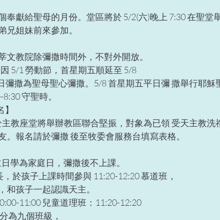
獻給聖母的月份。堂區將於 5/2(六)晚上 7:30 在聖
弟兄姐妹前來參加。 
，耕莘文教院除彌撒時間外，不對外開放。 
因 5/1 勞動節，首星期五順延至 5/8  
00 平日彌撒為聖母聖心彌撒。5/8 首星期五平日彌 撒舉行
~8:30 守聖時。
】  
4 點，於主教座堂將舉辦教區聯合堅振，對象為已領 受天主教
友。報名請於彌撒 後至牧委會服務台填寫表格。 
假，主日學為家庭日，彌撒後不上課。 
於孩子上課時間參與 11:20-12:20 慕道班， 
，和孩子一起認識天主。 
-11:00 兒童道理班：11:20-12:20 
分為九個班級， 