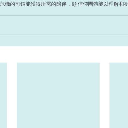
歷危機的司鐸能獲得所需的陪伴，願 信仰團體能以理解和