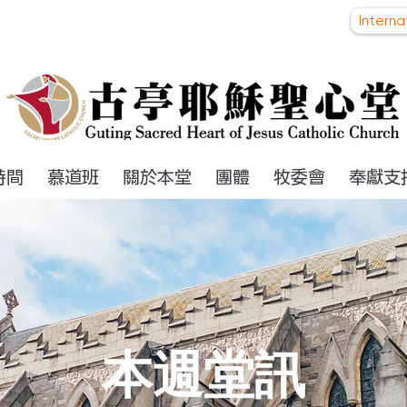
Intern
時間
慕道班
關於本堂
團體
牧委會
奉獻支
本週堂訊