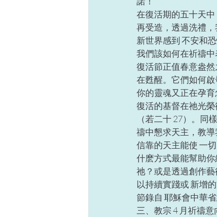
諾！ 
在復活期的五十天中
再受造，透過洗禮，
新世界感到 不安和
我們該如何在祈禱中
復活節正值春意盎然
在甦醒。它們如何啟
你的靈魂又正在孕育
復活的基督在祂光榮
（若二十 27）。
禱中懇求天主，教導
信靠的天主能使 一切
什麽方式最能幫助你
祂？或是透過創作藝
以持續實踐或 新增
節錄自 耶穌會中華省網站 
三、教宗 4 月祈禱