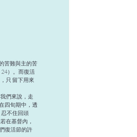
身的苦難與主的苦
24）。而復活
，只 留下用來
為我們來說，走
？在四旬期中，透
 忍不住回頭
誰若在基督內，
們復活節的許