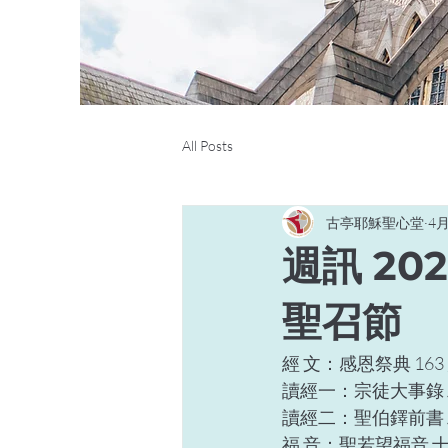
All Posts
古亭耶穌聖心堂
4
週訊 20
聖召節
經 文：感恩祭典 163 頁
讀經一：宗徒大事錄 二 14
讀經二：聖伯鐸前書 二 
福 音：聖若望福音 十 1