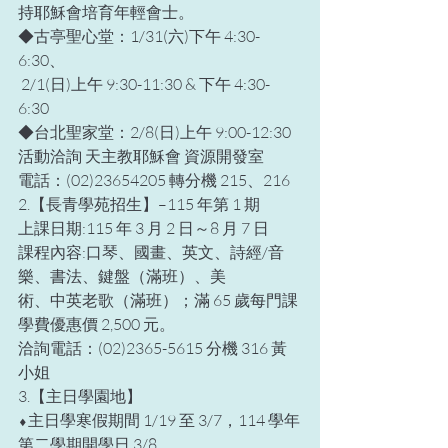
持耶穌會培育年輕會士。 
◆古亭聖心堂：1/31(六)下午 4:30-
6:30、 
 2/1(日)上午 9:30-11:30 & 下午 4:30-
6:30 
◆台北聖家堂：2/8(日)上午 9:00-12:30 
活動洽詢 天主教耶穌會 資源開發室 
電話：(02)23654205 轉分機 215、216 
2.【長青學苑招生】–115 年第 1 期 
上課日期:115 年 3 月 2 日～8 月 7 日 
課程內容:口琴、國畫、英文、詩經/音
樂、書法、鍵盤（滿班）、美 
術、中英老歌（滿班）；滿 65 歲每門課
學費優惠價 2,500 元。 
洽詢電話：(02)2365-5615 分機 316 黃
小姐 
3.【主日學園地】 
⬧主日學寒假期間 1/19 至 3/7，114 學年
第二學期開學日 3/8。