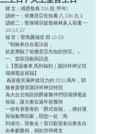
經 文：感恩祭典 206 頁 (甲年) 
讀經一：依撒意亞先知書 八 23b-九 3 
讀經二：聖保祿宗徒致格林多人前書 一 
10-13, 17 
福 音：聖瑪竇福音 四 12-23 
『耶穌來住在葛法翁，  
於是應驗了依撒意亞先知的預言。』  
一、堂區活動與訊息  
1.【墨韻春來 馬到福到｜謝詩祥神父現
場揮毫送祝福】 
 為迎接充滿奔放活力的 2026 馬年，耶
穌會資發室謝詩祥神父特別 
為大台北地區的爵家夥伴們現場揮毫送
祝福，讓大家在過年前獲得 
一份有著墨香的「爵式祝福」，將好運
與福氣帶回家，陪您一起「馬 
到成功」迎春去！當日歡迎各位教友自
由奉獻樂捐，捐款所得將支 