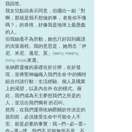
我回答。 
我女兒點頭表示同意，但擺出一副「對
啊，那就是我不想做的事， 老爸你不懂
嗎？」的表情，好像我是地球上最愚蠢
的人。 
但我絲毫不為所動，她也只好回到嚴謹
的決策過程。我的意思是， 她用念「伊
尼、米尼、邁尼、莫」(eeny, meeny, 
miny, moe)來選。 
依納爵靈修的基礎在於分辨，在於發
現，並將聖神編織入我們生命 中的獨特
組合付諸行動：生活經驗、個人及職業
上的渴望，以及內在外 在的模式。藉
此，我們成為天主夢想我們之所是的
人，並活出我們獨有 的召叫。 
然而，在我們運用依納爵關於作決定的
規則前，必須接受生命中可能令人不
安、卻是必要的事實：我—們—必—需—
作—選—擇。我們不 可能無所不是，不