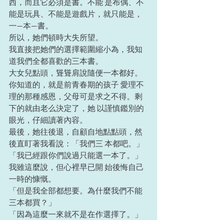
西，而且它必須是書。不能 是布偶、不
能是玩具、不能是遊戲片，就只能是，
一—本—書。 
所以，她們頓時大失所望。 
我直接把她們的選擇範圍縮小為，我知
道我們全都喜歡的三本書。 
大女兒點頭，聳聳肩說隨便一本都好。
你知道的，就是前青春期的孩子 愛理不
理的那種感恩，父母可是求之不得。剩
下的就由老么決定了，她 以謹慎鑑別的
眼光，仔細讀著內容。 
最後，她往後退，自顧自地點點頭，然
後直盯著我看說：「我們三 本都吧。」 
「我已經跟你們說過只能選一本了。」
我雖這麼說，但心裡早已開 始後悔自己
一時的慷慨。 
「但是我全部都想要。為什麼我們不能
三本都買？」 
「因為這麼一來就不是在作選擇了。」