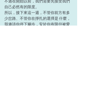
不過在開始以前，我們需要先接受我們
自己必然有的限度。 
所以，接下來這一週，不管你前方有多
少岔路、不管你在掙扎的選擇是 什麼，
我邀請你停下腳步，安於你有限但被愛
的存在裡，意識到你無法 擁有一切，但
那卻毫無妨礙。 
因為最終，我們並不想要全部。我們真
正渴望的是，天主對我們獨 一無二且至
關重要的夢想。 
節錄自 耶穌會中華省網站 文：艾瑞克·克
萊頓 (Eric Clayton) 
三、教宗 1 月祈禱意向–祈求天主聖言引
領我們的祈禱生活  
願天主聖言滋養我們的生活，成為我們
團體的希望之 源，並幫助我們建立一個
更具手足情誼和傳教精神的教會。