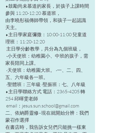
⬧鼓勵尚未慕道的家長，於孩子上課時間
參與 11:20-12:20 慕道班， 
由李曉彤福傳師帶領，和孩子一起認識
天主。 
⬧主日學家庭彌撒：10:00-11:00 兒童道
理班：11:20-12:20 
 主日學分齡教學，共分為九個班級， 
 ‧小天使班：幼稚園小、中班的孩子，需
家長陪同上課。 
 ‧天使班：幼稚園大班。 ‧一、二、四、
五、六年級各一班。 
 ‧聖體班：三年級 ‧堅振班：七、八年級 
⬧主日學聯絡方式 電話：2365-4205 轉 
254 邱暉雯老師 
 email：jesus.sun.school@gmail.com 
二、依納爵靈修–現在就開始分辨：我們
蒙召作選擇  
在書店時，我告訴女兒們只能挑一樣東