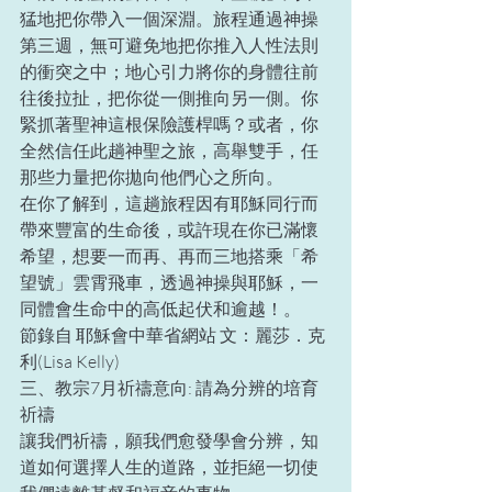
猛地把你帶入一個深淵。旅程通過神操
第三週，無可避免地把你推入人性法則
的衝突之中；地心引力將你的身體往前
往後拉扯，把你從一側推向另一側。你
緊抓著聖神這根保險護桿嗎？或者，你
全然信任此趟神聖之旅，高舉雙手，任
那些力量把你拋向他們心之所向。
在你了解到，這趟旅程因有耶穌同行而
帶來豐富的生命後，或許現在你已滿懷
希望，想要一而再、再而三地搭乘「希
望號」雲霄飛車，透過神操與耶穌，一
同體會生命中的高低起伏和逾越！。
節錄自 耶穌會中華省網站 文：麗莎．克
利(Lisa Kelly)
三、教宗7月祈禱意向: 請為分辨的培育
祈禱
讓我們祈禱，願我們愈發學會分辨，知
道如何選擇人生的道路，並拒絕一切使