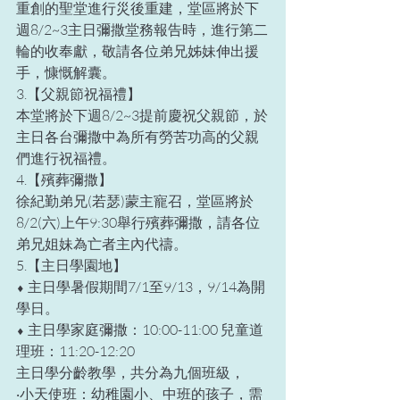
重創的聖堂進行災後重建，堂區將於下
週8/2~3主日彌撒堂務報告時，進行第二
輪的收奉獻，敬請各位弟兄姊妹伸出援
手，慷慨解囊。
3.【父親節祝福禮】
本堂將於下週8/2~3提前慶祝父親節，於
主日各台彌撒中為所有勞苦功高的父親
們進行祝福禮。
4.【殯葬彌撒】
徐紀勤弟兄(若瑟)蒙主寵召，堂區將於
8/2(六)上午9:30舉行殯葬彌撒，請各位
弟兄姐妹為亡者主內代禱。
5.【主日學園地】
⬧ 主日學暑假期間7/1至9/13，9/14為開
學日。
⬧ 主日學家庭彌撒：10:00-11:00 兒童道
理班：11:20-12:20
主日學分齡教學，共分為九個班級，
‧小天使班：幼稚園小、中班的孩子，需