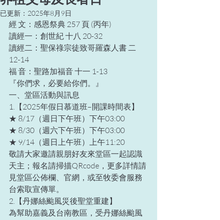
已更新：
2025年8月9日
經 文：感恩祭典 257 頁 (丙年)
讀經一：創世紀 十八 20-32
讀經二：聖保祿宗徒致哥羅森人書 二 
12-14
福 音：聖路加福音 十一 1-13
『你們求，必要給你們。』
一、堂區活動與訊息
1.【2025年假日慕道班–開課時間表】
★ 8/17（週日下午班）下午03:00
★ 8/30（週六下午班）下午03:00
★ 9/14（週日上午班）上午11:20
敬請大家邀請親朋好友來堂區一起認識
天主；報名請掃描QRcode，更多詳情請
見堂區公佈欄、官網，或至牧委會服務
台索取宣傳單。
2.【丹娜絲颱風災後聖堂重建】
為幫助嘉義及台南教區，受丹娜絲颱風