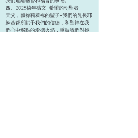
我們遠離基督和福音的事物。
四、2025禧年禱文–希望的朝聖者
天父，願祢藉着祢的聖子–我們的兄長耶
穌基督所賦予我們的信德，和聖神在我
們心中燃點的愛德火焰，重振我們對祢
神國的望德。
願祢的恩寵轉化我們，使我們努力不懈
地栽種福音的幼苗。但願那些福音幼
苗，使人類和宇宙萬物由內而外得以轉
化，並能懷着確切的希望，期待新天新
地的來臨，那時，邪惡勢力要全被摧
毀，祢的榮耀卻要永遠常存。
願禧年的恩寵重振我們這些希望的朝聖
者對天國寶藏的渴求。願這同一恩寵使
我們救主的喜樂與平安惠及普世萬民。
願讚頌和光榮歸於祢–天主，至於無窮之
世。阿們。