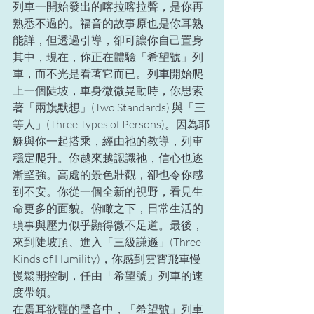
列車一開始發出的喀拉喀拉聲，是你再
熟悉不過的。福音的故事原也是你耳熟
能詳，但透過引導，卻可讓你自己置身
其中，現在，你正在體驗「希望號」列
車，而不光是看著它而已。列車開始爬
上一個陡坡，車身微微晃動時，你思索
著「兩旗默想」(Two Standards) 與「三
等人」(Three Types of Persons)。因為耶
穌與你一起搭乘，經由祂的教導，列車
穩定爬升。你越來越認識祂，信心也逐
漸堅強。高處的景色壯觀，卻也令你感
到不安。你從一個全新的視野，看見生
命更多的面貌。俯瞰之下，日常生活的
瑣事與壓力似乎顯得微不足道。最後，
來到陡坡頂、進入「三級謙遜」(Three 
Kinds of Humility)，你感到雲霄飛車慢
慢鬆開控制，任由「希望號」列車的速
度帶領。
在震耳欲聾的聲音中，「希望號」列車