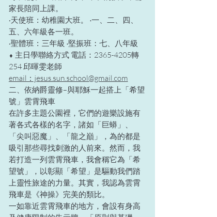
家長陪同上課。
‧天使班：幼稚園大班。 ‧一、二、四、
五、六年級各一班。
‧聖體班：三年級 ‧堅振班：七、八年級
⬧ 主日學聯絡方式 電話：2365-4205轉
254 邱暉雯老師
email：jesus.sun.school@gmail.com
二、依納爵靈修–與耶穌一起搭上「希望
號」雲霄飛車
在許多主題公園裡，它們的遊樂設施有
著各式各樣的名字，諸如「巨蟒」、
「尖叫惡魔」、「龍之巔」，為的都是
吸引那些尋找刺激的人前來。然而，我
若打造一列雲霄飛車，我會稱它為「希
望號」，以彰顯「希望」是驅動我們踏
上靈性旅途的力量。其實，我認為雲霄
飛車是《神操》完美的類比。
一如靠近雲霄飛車的地方，會設有身高